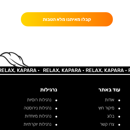
כאן מקבלים יותר — הטבות, עדכונים והפתעות בלעדיות.
קבלו מאיתנו מלא הטבות
AX, KAPARA •
RELAX, KAPARA •
RELAX, KAPARA •
REL
עוד באתר
נרגילות
אודות
נרגילות רוסיות
מיקור חוץ
נרגילות נירוסטה
בלוג
נרגילות מיוחדות
צרו קשר
נרגילות יוקרתיות