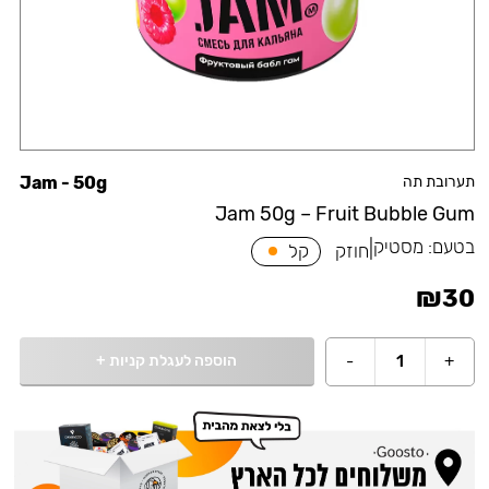
תערובת תה
Jam - 50g
Jam 50g – Fruit Bubble Gum
בטעם:
מסטיק
|
חוזק
קל
₪
30
הוספה לעגלת קניות
+
-
1
+