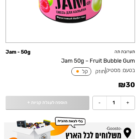
תערובת תה
Jam - 50g
Jam 50g – Fruit Bubble Gum
בטעם:
מסטיק
|
חוזק
קל
₪
30
הוספה לעגלת קניות
+
-
1
+