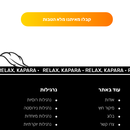
כאן מקבלים יותר — הטבות, עדכונים והפתעות בלעדיות.
קבלו מאיתנו מלא הטבות
AX, KAPARA •
RELAX, KAPARA •
RELAX, KAPARA •
REL
עוד באתר
נרגילות
אודות
נרגילות רוסיות
מיקור חוץ
נרגילות נירוסטה
בלוג
נרגילות מיוחדות
צרו קשר
נרגילות יוקרתיות