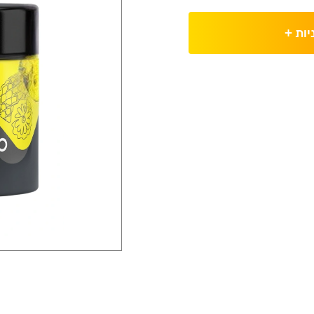
יות
+