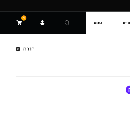
1
רים
סנוס
חזרה