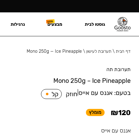
גוסטו לבית
מבצעים
נרגילות
דף הבית
\
תערובת לעישון
\
Mono 250g — Ice Pineapple
תערובת תה
Mono 250g – Ice Pineapple
בטעם:
אננס עם אייס
|
חוזק
קל
₪
120
מומלץ
אננס עם אייס