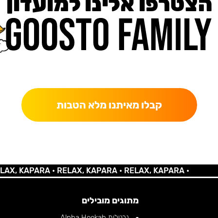
הצטרפו אלינו למועדון
כאן מקבלים יותר — הטבות, עדכונים והפתעות בלעדיות.
קבלו מאיתנו מלא הטבות
 KAPARA •
RELAX, KAPARA •
RELAX, KAPARA •
מתוגים מובילים
נרגילות Alpha Hookah