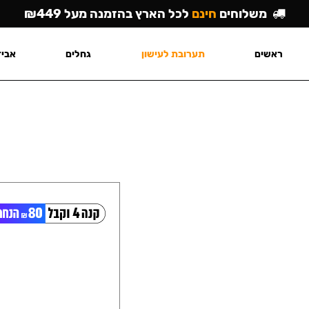
משלוחים
חינם
לכל הארץ בהזמנה מעל ₪449
ראשים
תערובת לעישון
גחלים
אביז