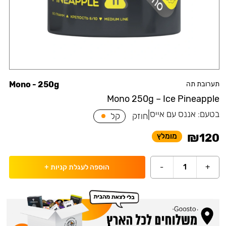
תערובת תה
Mono - 250g
Mono 250g – Ice Pineapple
בטעם:
אננס עם אייס
|
חוזק
קל
₪
120
מומלץ
-
1
+
הוספה לעגלת קניות
+