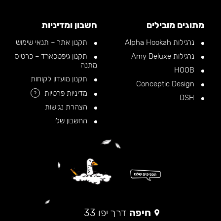
מתוגים מובילים
חשבון ומדיניות
נרגילות Alpha Hookah
תקנון אתר – תנאי שימוש
נרגילות Amy Deluxe
תקנון גיפטכארד – כרטיס
מתנה
HOOB
תקנון מועדון לקוחות
Conceptic Design
מדיניות פרטיות
?
DSH
הצהרת נגישות
החשבון שלי
חיפה
דרך יפו 33