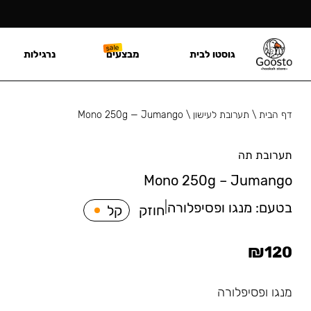
גוסטו לבית
מבצעים
נרגילות
דף הבית
\
תערובת לעישון
\
Mono 250g — Jumango
תערובת תה
Mono 250g – Jumango
בטעם:
מנגו ופסיפלורה
|
חוזק
קל
₪
120
מנגו ופסיפלורה