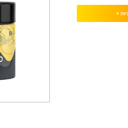
יות
+