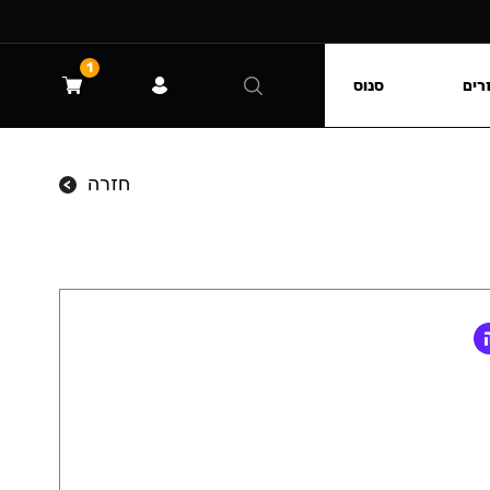
1
רים
סנוס
חזרה