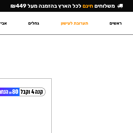
משלוחים
חינם
לכל הארץ בהזמנה מעל ₪449
ראשים
תערובת לעישון
גחלים
אביז