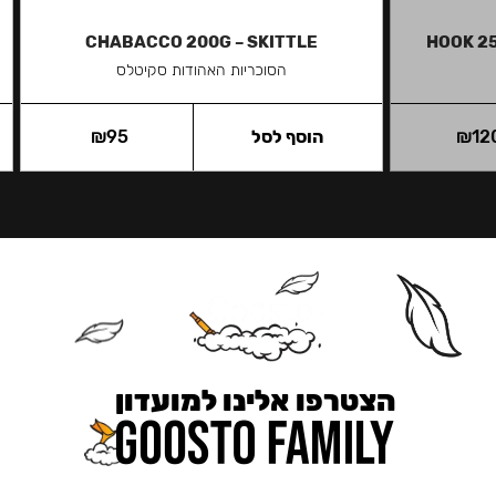
CHABACCO 200G – SKITTLE
HOOK 2
הסוכריות האהודות סקיטלס
12
₪
הוסף לסל
95
₪
הצטרפו אלינו למועדון
כאן מקבלים יותר — הטבות, עדכונים והפתעות בלעדיות.