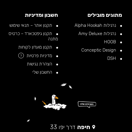
מתוגים מובילים
חשבון ומדיניות
נרגילות Alpha Hookah
תקנון אתר – תנאי שימוש
נרגילות Amy Deluxe
תקנון גיפטכארד – כרטיס
מתנה
HOOB
תקנון מועדון לקוחות
Conceptic Design
מדיניות פרטיות
?
DSH
הצהרת נגישות
החשבון שלי
חיפה
דרך יפו 33