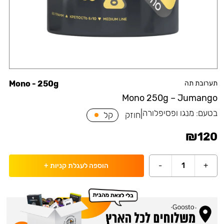
תערובת תה
Mono - 250g
Mono 250g – Jumango
בטעם:
מנגו ופסיפלורה
|
חוזק
קל
₪
120
-
1
+
הוספה לעגלת קניות
+