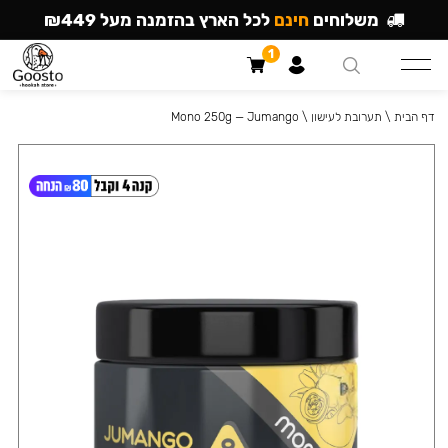
משלוחים
חינם
לכל הארץ בהזמנה מעל ₪449
1
דף הבית
\
תערובת לעישון
\
Mono 250g — Jumango