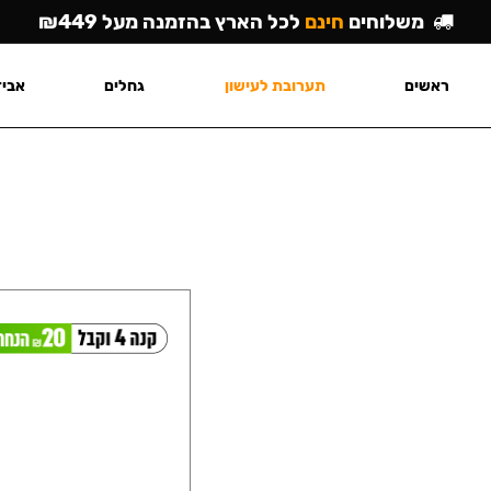
משלוחים
חינם
לכל הארץ בהזמנה מעל ₪449
ראשים
תערובת לעישון
גחלים
אביז