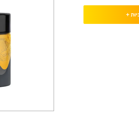
יות
+