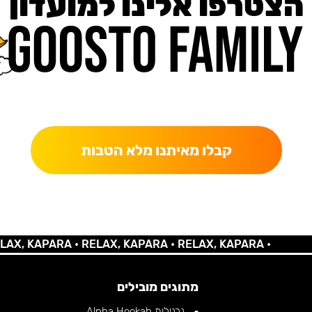
הצטרפו אלינו למועדון
כאן מקבלים יותר — הטבות, עדכונים והפתעות בלעדיות.
קבלו מאיתנו מלא הטבות
 KAPARA •
RELAX, KAPARA •
RELAX, KAPARA •
מתוגים מובילים
נרגילות Alpha Hookah