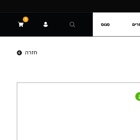
1
רים
סנוס
חזרה