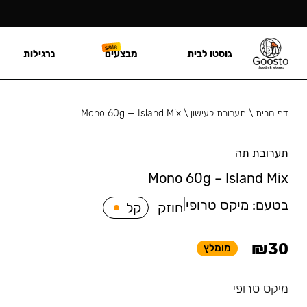
גוסטו לבית
מבצעים
נרגילות
דף הבית
\
תערובת לעישון
\
Mono 60g — Island Mix
תערובת תה
Mono 60g – Island Mix
בטעם:
מיקס טרופי
|
חוזק
קל
₪
30
מומלץ
מיקס טרופי