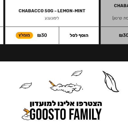
CHABA
CHABACCO 50G – LEMON-MINT
סת קרטון)
לימונענע
3
₪
הוסף לסל
30
₪
מומלץ
הצטרפו אלינו למועדון
כאן מקבלים יותר — הטבות, עדכונים והפתעות בלעדיות.