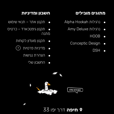
מתוגים מובילים
חשבון ומדיניות
נרגילות Alpha Hookah
תקנון אתר – תנאי שימוש
נרגילות Amy Deluxe
תקנון גיפטכארד – כרטיס
מתנה
HOOB
תקנון מועדון לקוחות
Conceptic Design
מדיניות פרטיות
?
DSH
הצהרת נגישות
החשבון שלי
חיפה
דרך יפו 33