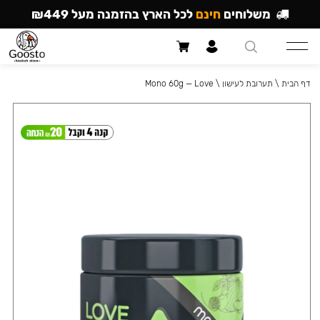
משלוחים
חינם
לכל הארץ בהזמנה מעל ₪449
דף הבית
\
תערובת לעישון
\
Mono 60g — Love