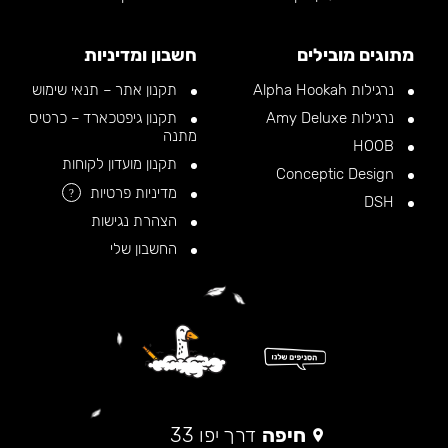
מתוגים מובילים
חשבון ומדיניות
נרגילות Alpha Hookah
תקנון אתר – תנאי שימוש
נרגילות Amy Deluxe
תקנון גיפטכארד – כרטיס
מתנה
HOOB
תקנון מועדון לקוחות
Conceptic Design
מדיניות פרטיות
?
DSH
הצהרת נגישות
החשבון שלי
חיפה
דרך יפו 33