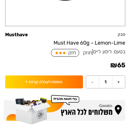
טבק
Musthave
Must Have 60g – Lemon-Lime
בטעם:
לימון, ליים
|
חוזק
חזק
₪
65
-
1
+
הוספה לעגלת קניות
+