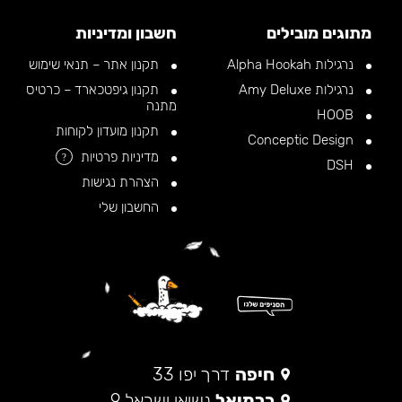
מתוגים מובילים
חשבון ומדיניות
נרגילות Alpha Hookah
תקנון אתר – תנאי שימוש
נרגילות Amy Deluxe
תקנון גיפטכארד – כרטיס
מתנה
HOOB
תקנון מועדון לקוחות
Conceptic Design
מדיניות פרטיות
?
DSH
הצהרת נגישות
החשבון שלי
חיפה
דרך יפו 33
כרמיאל
נשיאי ישראל 9