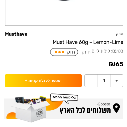
טבק
Musthave
Must Have 60g – Lemon-Lime
בטעם:
לימון, ליים
|
חוזק
חזק
₪
65
-
1
+
הוספה לעגלת קניות
+