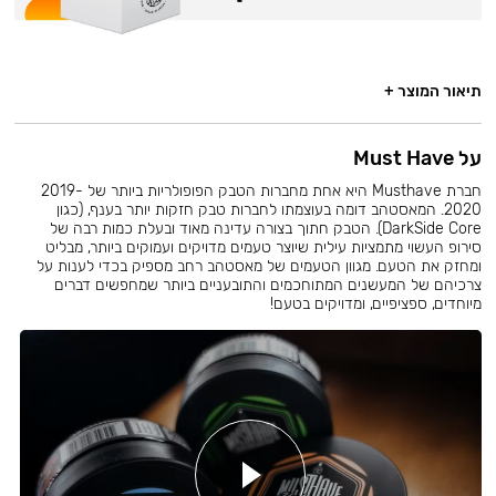
תיאור המוצר +
על Must Have
חברת Musthave היא אחת מחברות הטבק הפופולריות ביותר של 2019-
2020. המאסטהב דומה בעוצמתו לחברות טבק חזקות יותר בענף, (כגון
DarkSide Core). הטבק חתוך בצורה עדינה מאוד ובעלת כמות רבה של
סירופ העשוי מתמציות עילית שיוצר טעמים מדויקים ועמוקים ביותר, מבליט
ומחזק את הטעם. מגוון הטעמים של מאסטהב רחב מספיק בכדי לענות על
צרכיהם של המעשנים המתוחכמים והתובעניים ביותר שמחפשים דברים
מיוחדים, ספציפיים, ומדויקים בטעם!