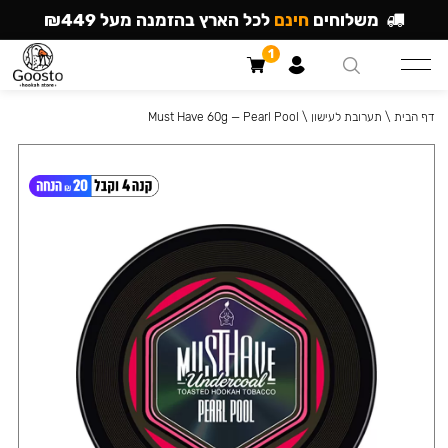
משלוחים
חינם
לכל הארץ בהזמנה מעל ₪449
1
דף הבית
\
תערובת לעישון
\
Must Have 60g — Pearl Pool