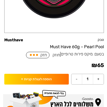
טבק
Musthave
Must Have 60g – Pearl Pool
בטעם:
מיקס פירות טרופיים
|
חוזק
חזק
₪
65
-
1
+
הוספה לעגלת קניות
+