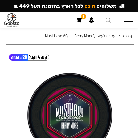
משלוחים
חינם
לכל הארץ בהזמנה מעל ₪449
1
דף הבית
\
תערובת לעישון
\
Must Have 60g — Berry Mors