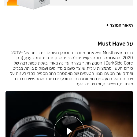
תיאור המוצר +
על Must Have
חברת Musthave היא אחת מחברות הטבק הפופולריות ביותר של 2019-
2020. המאסטהב דומה בעוצמתו לחברות טבק חזקות יותר בענף, (כגון
DarkSide Core). הטבק חתוך בצורה עדינה מאוד ובעלת כמות רבה של
סירופ העשוי מתמציות עילית שיוצר טעמים מדויקים ועמוקים ביותר, מבליט
ומחזק את הטעם. מגוון הטעמים של מאסטהב רחב מספיק בכדי לענות על
צרכיהם של המעשנים המתוחכמים והתובעניים ביותר שמחפשים דברים
מיוחדים, ספציפיים, ומדויקים בטעם!