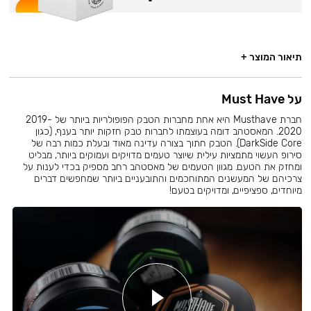
תיאור המוצר +
על Must Have
חברת Musthave היא אחת מחברות הטבק הפופולריות ביותר של 2019-
2020. המאסטהב דומה בעוצמתו לחברות טבק חזקות יותר בענף, (כגון
DarkSide Core). הטבק חתוך בצורה עדינה מאוד ובעלת כמות רבה של
סירופ העשוי מתמציות עילית שיוצר טעמים מדויקים ועמוקים ביותר, מבליט
ומחזק את הטעם. מגוון הטעמים של מאסטהב רחב מספיק בכדי לענות על
צרכיהם של המעשנים המתוחכמים והתובעניים ביותר שמחפשים דברים
מיוחדים, ספציפיים, ומדויקים בטעם!