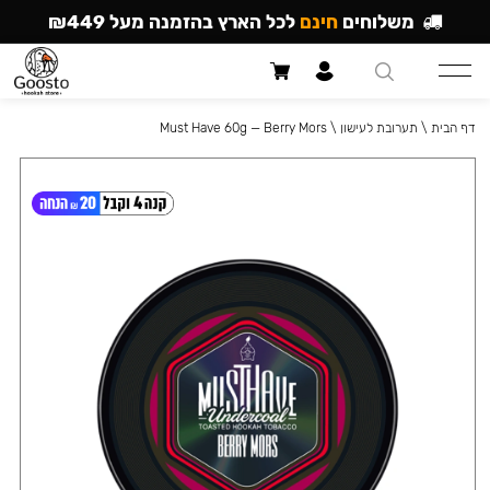
משלוחים
חינם
לכל הארץ בהזמנה מעל ₪449
דף הבית
\
תערובת לעישון
\
Must Have 60g — Berry Mors