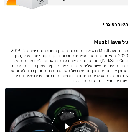
תיאור המוצר +
על Must Have
חברת Musthave היא אחת מחברות הטבק הפופולריות ביותר של 2019-
2020. המאסטהב דומה בעוצמתו לחברות טבק חזקות יותר בענף, (כגון
DarkSide Core). הטבק חתוך בצורה עדינה מאוד ובעלת כמות רבה של
סירופ העשוי מתמציות עילית שיוצר טעמים מדויקים ועמוקים ביותר, מבליט
ומחזק את הטעם. מגוון הטעמים של מאסטהב רחב מספיק בכדי לענות על
צרכיהם של המעשנים המתוחכמים והתובעניים ביותר שמחפשים דברים
מיוחדים, ספציפיים, ומדויקים בטעם!