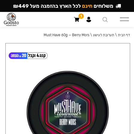
משלוחים
חינם
לכל הארץ בהזמנה מעל ₪449
1
דף הבית
\
תערובת לעישון
\
Must Have 60g — Berry Mors