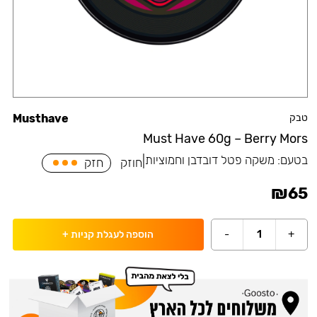
טבק
Musthave
Must Have 60g – Berry Mors
בטעם:
משקה פטל דובדבן וחמוציות
|
חוזק
חזק
₪
65
-
1
+
הוספה לעגלת קניות
+