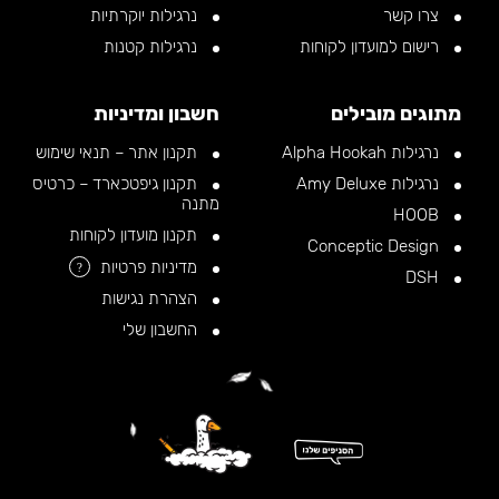
צרו קשר
נרגילות יוקרתיות
רישום למועדון לקוחות
נרגילות קטנות
מתוגים מובילים
חשבון ומדיניות
נרגילות Alpha Hookah
תקנון אתר – תנאי שימוש
נרגילות Amy Deluxe
תקנון גיפטכארד – כרטיס
מתנה
HOOB
תקנון מועדון לקוחות
Conceptic Design
מדיניות פרטיות
?
DSH
הצהרת נגישות
החשבון שלי