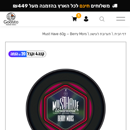
משלוחים
חינם
לכל הארץ בהזמנה מעל ₪449
1
דף הבית
\
תערובת לעישון
\
Must Have 60g — Berry Mors