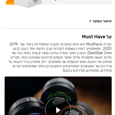
תיאור המוצר +
על Must Have
חברת Musthave היא אחת מחברות הטבק הפופולריות ביותר של 2019-
2020. המאסטהב דומה בעוצמתו לחברות טבק חזקות יותר בענף, (כגון
DarkSide Core). הטבק חתוך בצורה עדינה מאוד ובעלת כמות רבה של
סירופ העשוי מתמציות עילית שיוצר טעמים מדויקים ועמוקים ביותר, מבליט
ומחזק את הטעם. מגוון הטעמים של מאסטהב רחב מספיק בכדי לענות על
צרכיהם של המעשנים המתוחכמים והתובעניים ביותר שמחפשים דברים
מיוחדים, ספציפיים, ומדויקים בטעם!