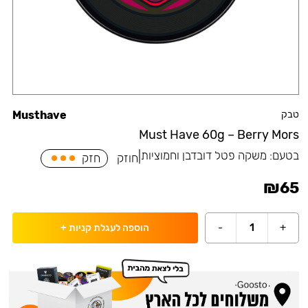
טבק
Musthave
Must Have 60g – Berry Mors
בטעם:
משקה פטל דובדבן וחמוציות
|
חוזק
חזק
₪
65
-
1
+
הוספה לעגלת קניות
+