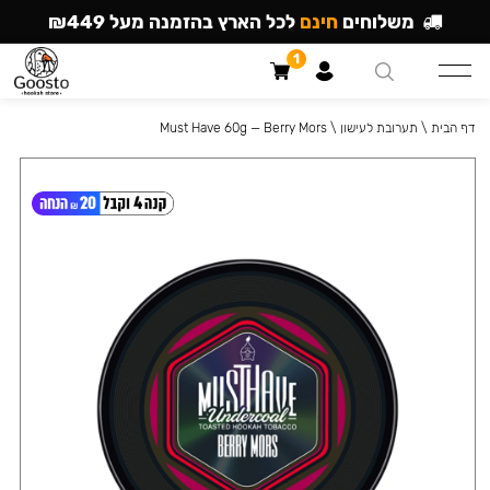
משלוחים
חינם
לכל הארץ בהזמנה מעל ₪449
1
דף הבית
\
תערובת לעישון
\
Must Have 60g — Berry Mors