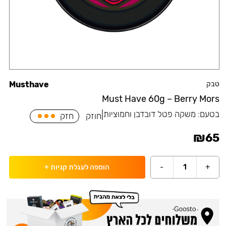
טבק
Musthave
Must Have 60g – Berry Mors
בטעם:
משקה פטל דובדבן וחמוציות
|
חוזק
חזק
₪
65
-
1
+
הוספה לעגלת קניות
+