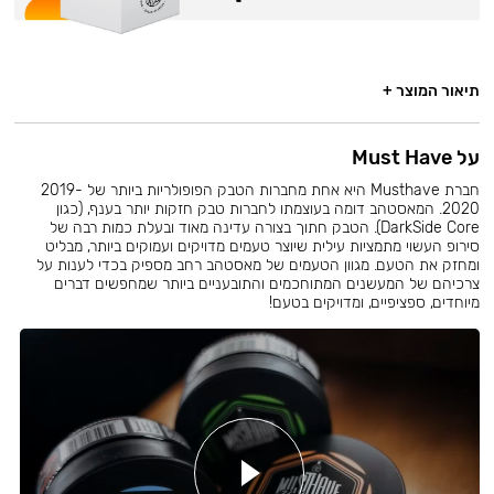
תיאור המוצר +
על Must Have
חברת Musthave היא אחת מחברות הטבק הפופולריות ביותר של 2019-
2020. המאסטהב דומה בעוצמתו לחברות טבק חזקות יותר בענף, (כגון
DarkSide Core). הטבק חתוך בצורה עדינה מאוד ובעלת כמות רבה של
סירופ העשוי מתמציות עילית שיוצר טעמים מדויקים ועמוקים ביותר, מבליט
ומחזק את הטעם. מגוון הטעמים של מאסטהב רחב מספיק בכדי לענות על
צרכיהם של המעשנים המתוחכמים והתובעניים ביותר שמחפשים דברים
מיוחדים, ספציפיים, ומדויקים בטעם!