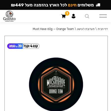
משלוחים
חינם
לכל הארץ בהזמנה מעל ₪449
1
דף הבית
\
תערובת לעישון
\
Must Have 60g — Orange Team