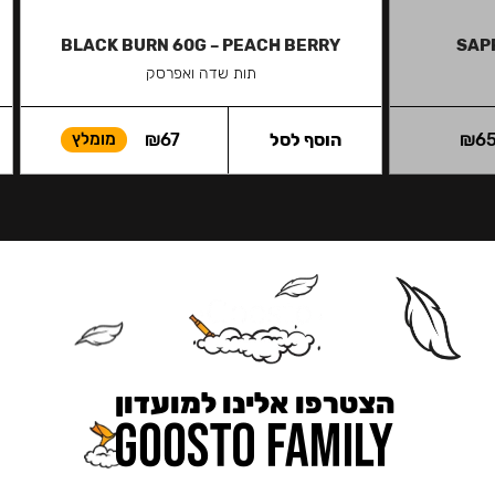
BLACK BURN 60G – PEACH BERRY
SAP
תות שדה ואפרסק
6
₪
הוסף לסל
67
₪
מומלץ
הצטרפו אלינו למועדון
כאן מקבלים יותר — הטבות, עדכונים והפתעות בלעדיות.