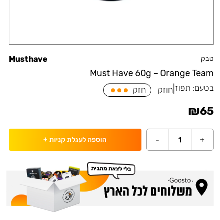
טבק
Musthave
Must Have 60g – Orange Team
בטעם:
תפוז
|
חוזק
חזק
₪
65
-
1
+
הוספה לעגלת קניות
+