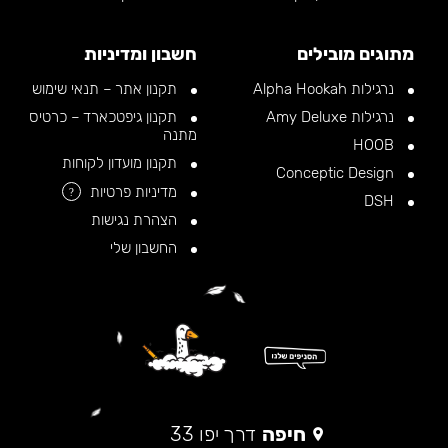
מתוגים מובילים
חשבון ומדיניות
נרגילות Alpha Hookah
תקנון אתר – תנאי שימוש
נרגילות Amy Deluxe
תקנון גיפטכארד – כרטיס
מתנה
HOOB
תקנון מועדון לקוחות
Conceptic Design
מדיניות פרטיות
?
DSH
הצהרת נגישות
החשבון שלי
חיפה
דרך יפו 33