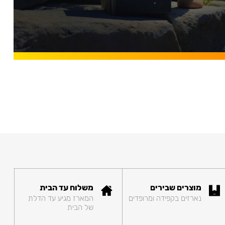
מוצרים שבירים
משלוח עד הבית
נארזים בקפידה ומרופדים
המארז מגיע עד הדלת
של הבית