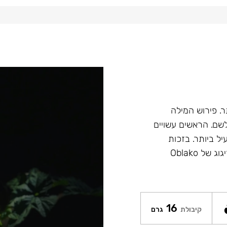
הטוב ביותר. פירוש המילה
ש לשם. הראשים עשויים
יל ביותר. בזכות
הציפוי של Glaze איכות ומראה הראשים נשמר לאורך זמן. הזיגוג של Oblako
16
קיבולת
גרם