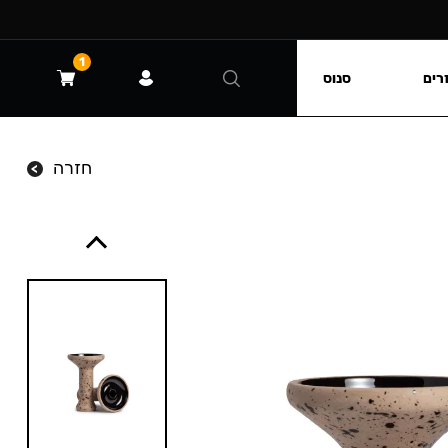
1
רים
סנוס
חזרה