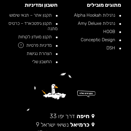
מתוגים מובילים
חשבון ומדיניות
נרגילות Alpha Hookah
תקנון אתר – תנאי שימוש
נרגילות Amy Deluxe
תקנון גיפטכארד – כרטיס
מתנה
HOOB
תקנון מועדון לקוחות
Conceptic Design
מדיניות פרטיות
?
DSH
הצהרת נגישות
החשבון שלי
חיפה
דרך יפו 33
כרמיאל
נשיאי ישראל 9