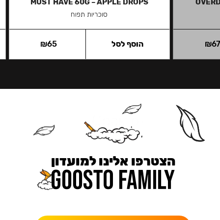
MUST HAVE 60G – APPLE DROPS
OVERD
סוכריות תפוח
6
₪
הוסף לסל
65
₪
הצטרפו אלינו למועדון
כאן מקבלים יותר — הטבות, עדכונים והפתעות בלעדיות.