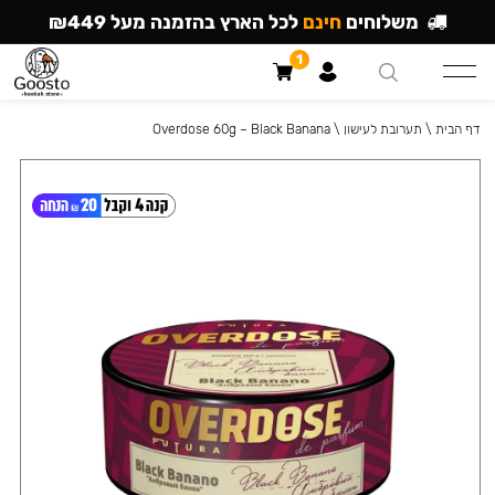
משלוחים
חינם
לכל הארץ בהזמנה מעל ₪449
1
דף הבית
\
תערובת לעישון
\
Overdose 60g – Black Banana