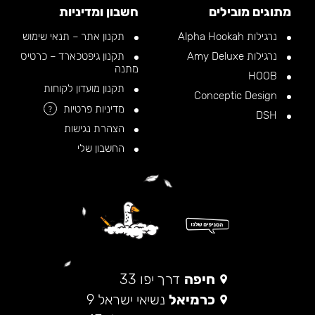
מתוגים מובילים
חשבון ומדיניות
נרגילות Alpha Hookah
תקנון אתר – תנאי שימוש
נרגילות Amy Deluxe
תקנון גיפטכארד – כרטיס
מתנה
HOOB
תקנון מועדון לקוחות
Conceptic Design
מדיניות פרטיות
?
DSH
הצהרת נגישות
החשבון שלי
חיפה
דרך יפו 33
כרמיאל
נשיאי ישראל 9