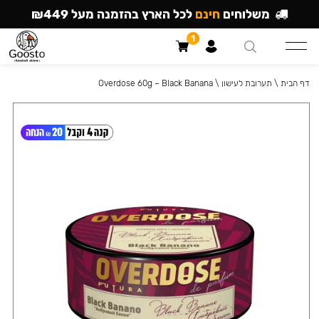
משלוחים
חינם
לכל הארץ בהזמנה מעל ₪449
1
דף הבית
\
תערובת לעישון
\
Overdose 60g – Black Banana