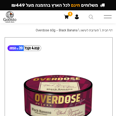
משלוחים
חינם
לכל הארץ בהזמנה מעל ₪449
1
דף הבית
\
תערובת לעישון
\
Overdose 60g – Black Banana