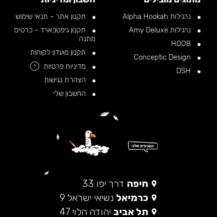
נרגילות Alpha Hookah
תקנון אתר – תנאי שימוש
נרגילות Amy Deluxe
תקנון גיפטכארד – כרטיס
מתנה
HOOB
תקנון מועדון לקוחות
Conceptic Design
מדיניות פרטיות
?
DSH
הצהרת נגישות
החשבון שלי
חיפה
דרך יפו 33
כרמיאל
נשיאי ישראל 9
תל אביב
יהודה הלוי 47