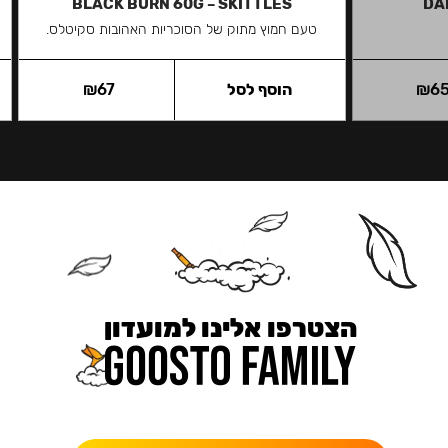
BLACK BURN 60G – SKITTLES
DA
טעם חמוץ מתוק של הסוכריות האהובות סקיטלס.
6
₪
הוסף לסל
67
₪
הצטרפו אלינו למועדון
כאן מקבלים יותר — הטבות, עדכונים והפתעות בלעדיות.