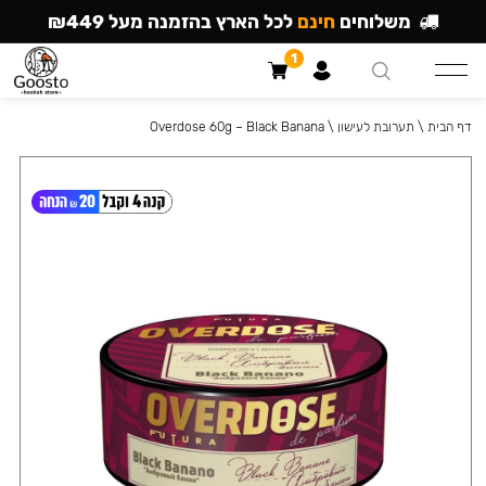
משלוחים
חינם
לכל הארץ בהזמנה מעל ₪449
1
דף הבית
\
תערובת לעישון
\
Overdose 60g – Black Banana