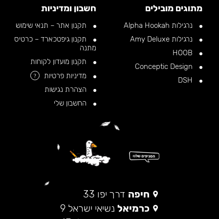
מתוגים מובילים
חשבון ומדיניות
נרגילות Alpha Hookah
תקנון אתר – תנאי שימוש
נרגילות Amy Deluxe
תקנון גיפטכארד – כרטיס
מתנה
HOOB
תקנון מועדון לקוחות
Conceptic Design
מדיניות פרטיות
?
DSH
הצהרת נגישות
החשבון שלי
חיפה
דרך יפו 33
כרמיאל
נשיאי ישראל 9