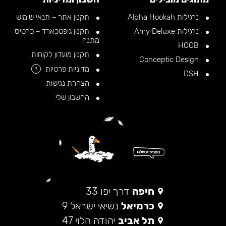
נרגילות Alpha Hookah
תקנון אתר – תנאי שימוש
נרגילות Amy Deluxe
תקנון גיפטכארד – כרטיס
מתנה
HOOB
תקנון מועדון לקוחות
Conceptic Design
מדיניות פרטיות
?
DSH
הצהרת נגישות
החשבון שלי
חיפה
דרך יפו 33
כרמיאל
נשיאי ישראל 9
תל אביב
יהודה הלוי 47