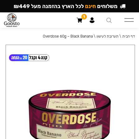
משלוחים
חינם
לכל הארץ בהזמנה מעל ₪449
1
דף הבית
\
תערובת לעישון
\
Overdose 60g – Black Banana