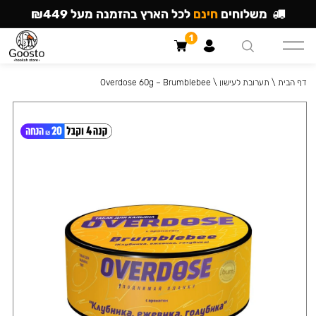
משלוחים
חינם
לכל הארץ בהזמנה מעל ₪449
1
דף הבית
\
תערובת לעישון
\
Overdose 60g – Brumblebee