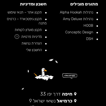
מתוגים מובילים
חשבון ומדיניות
נרגילות Alpha Hookah
תקנון אתר – תנאי שימוש
נרגילות Amy Deluxe
תקנון גיפטכארד – כרטיס
מתנה
HOOB
תקנון מועדון לקוחות
Conceptic Design
מדיניות פרטיות
?
DSH
הצהרת נגישות
החשבון שלי
חיפה
דרך יפו 33
כרמיאל
נשיאי ישראל 9