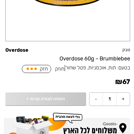
טבק
Overdose
Overdose 60g – Brumblebee
בטעם:
תות, אוכמניות, פטל שחור
|
חוזק
חזק
₪
67
הוספה לעגלת קניות
+
-
1
+