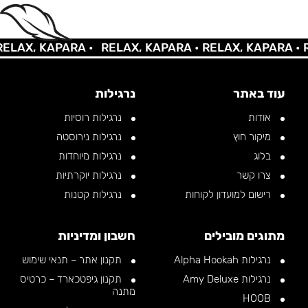
AX, KAPARA •
RELAX, KAPARA •
RELAX, KAPARA •
REL
עוד באתר
נרגילות
אודות
נרגילות רוסיות
מיקור חוץ
נרגילות נירוסטה
בלוג
נרגילות מיוחדות
צרו קשר
נרגילות יוקרתיות
רישום למועדון לקוחות
נרגילות קטנות
מתוגים מובילים
חשבון ומדיניות
נרגילות Alpha Hookah
תקנון אתר – תנאי שימוש
נרגילות Amy Deluxe
תקנון גיפטכארד – כרטיס
מתנה
HOOB