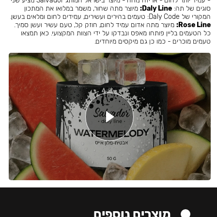
- עמיד יותר לחום - אריזה נוחה - מיוצר בישראל המותג Salvador מציע שני
סוגים של תה:
Daly Line:
מיוצר מתה שחור, משמר במלואו את המתכון
המקורי של Daly Code: טעמים בהירים ועשירים, עמידים לחום ומלאים בעשן.
Rose Line:
מיוצר מתה אדום עמיד לחום, חוזק קל, טעם עשיר ועשן סמיך.
כל הטעמים בליין פותחו מאפס ונבדקו על ידי הצוות המקצועי. כאן תמצאו
טעמים מוכרים - כמו כן גם מיקסים מיוחדים.
מוצרים נוספים