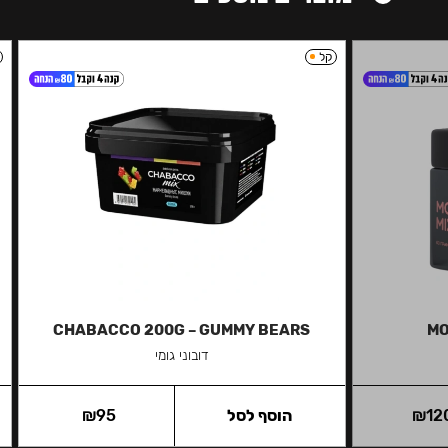
קל
CHABACCO 200G – GUMMY BEARS
MO
דובוני גומי
12
₪
הוסף לסל
95
₪