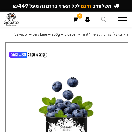
משלוחים
חינם
לכל הארץ בהזמנה מעל ₪449
1
דף הבית
\
תערובת לעישון
\
Salvador — Daly Line — 250g — Blueberry mint