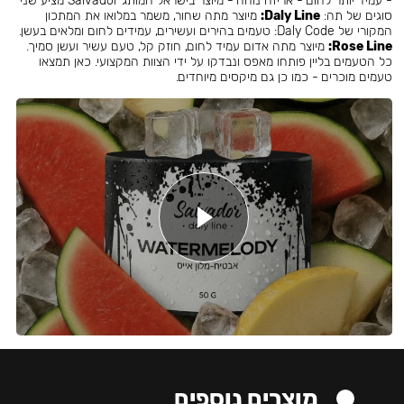
- עמיד יותר לחום - אריזה נוחה - מיוצר בישראל המותג Salvador מציע שני
סוגים של תה:
Daly Line:
מיוצר מתה שחור, משמר במלואו את המתכון
המקורי של Daly Code: טעמים בהירים ועשירים, עמידים לחום ומלאים בעשן.
Rose Line:
מיוצר מתה אדום עמיד לחום, חוזק קל, טעם עשיר ועשן סמיך.
כל הטעמים בליין פותחו מאפס ונבדקו על ידי הצוות המקצועי. כאן תמצאו
טעמים מוכרים - כמו כן גם מיקסים מיוחדים.
מוצרים נוספים