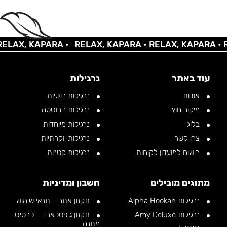
AX, KAPARA •
RELAX, KAPARA •
RELAX, KAPARA •
REL
עוד באתר
נרגילות
אודות
נרגילות רוסיות
מיקור חוץ
נרגילות נירוסטה
בלוג
נרגילות מיוחדות
צרו קשר
נרגילות יוקרתיות
רישום למועדון לקוחות
נרגילות קטנות
מתוגים מובילים
חשבון ומדיניות
נרגילות Alpha Hookah
תקנון אתר – תנאי שימוש
נרגילות Amy Deluxe
תקנון גיפטכארד – כרטיס
מתנה