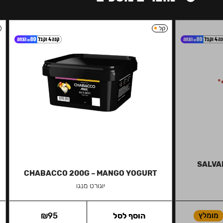
קל
SALVAD
CHABACCO 200G – MANGO YOGURT
יוגורט מנגו
מומלץ
הוסף לסל
95
₪