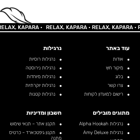
AX, KAPARA •
RELAX, KAPARA •
RELAX, KAPARA •
REL
עוד באתר
נרגילות
אודות
נרגילות רוסיות
מיקור חוץ
נרגילות נירוסטה
בלוג
נרגילות מיוחדות
צרו קשר
נרגילות יוקרתיות
רישום למועדון לקוחות
נרגילות קטנות
מתוגים מובילים
חשבון ומדיניות
נרגילות Alpha Hookah
תקנון אתר – תנאי שימוש
נרגילות Amy Deluxe
תקנון גיפטכארד – כרטיס
מתנה