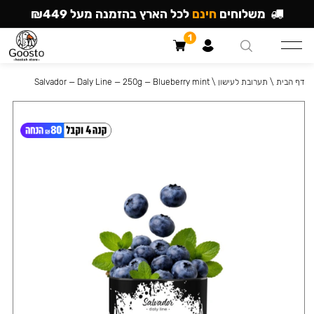
משלוחים
חינם
לכל הארץ בהזמנה מעל ₪449
1
דף הבית
\
תערובת לעישון
\
Salvador — Daly Line — 250g — Blueberry mint