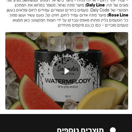
- עמיד יותר לחום - אריזה נוחה - מיוצר בישראל המותג Salvador מציע שני
סוגים של תה:
Daly Line:
מיוצר מתה שחור, משמר במלואו את המתכון
המקורי של Daly Code: טעמים בהירים ועשירים, עמידים לחום ומלאים בעשן.
Rose Line:
מיוצר מתה אדום עמיד לחום, חוזק קל, טעם עשיר ועשן סמיך.
כל הטעמים בליין פותחו מאפס ונבדקו על ידי הצוות המקצועי. כאן תמצאו
טעמים מוכרים - כמו כן גם מיקסים מיוחדים.
מוצרים נוספים