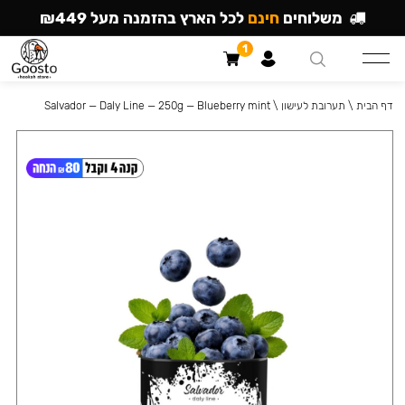
משלוחים
חינם
לכל הארץ בהזמנה מעל ₪449
1
דף הבית
\
תערובת לעישון
\
Salvador — Daly Line — 250g — Blueberry mint