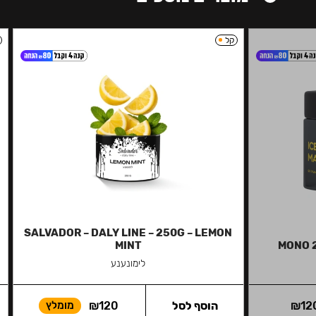
קל
SALVADOR – DALY LINE – 250G – LEMON
MINT
MONO 
לימונענע
12
₪
הוסף לסל
120
₪
מומלץ