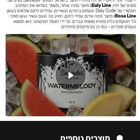
- עמיד יותר לחום - אריזה נוחה - מיוצר בישראל המותג Salvador מציע שני
סוגים של תה:
Daly Line:
מיוצר מתה שחור, משמר במלואו את המתכון
המקורי של Daly Code: טעמים בהירים ועשירים, עמידים לחום ומלאים בעשן.
Rose Line:
מיוצר מתה אדום עמיד לחום, חוזק קל, טעם עשיר ועשן סמיך.
כל הטעמים בליין פותחו מאפס ונבדקו על ידי הצוות המקצועי. כאן תמצאו
טעמים מוכרים - כמו כן גם מיקסים מיוחדים.
מוצרים נוספים