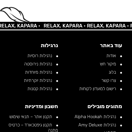
AX, KAPARA •
RELAX, KAPARA •
RELAX, KAPARA •
REL
עוד באתר
נרגילות
אודות
נרגילות רוסיות
מיקור חוץ
נרגילות נירוסטה
בלוג
נרגילות מיוחדות
צרו קשר
נרגילות יוקרתיות
רישום למועדון לקוחות
נרגילות קטנות
מתוגים מובילים
חשבון ומדיניות
נרגילות Alpha Hookah
תקנון אתר – תנאי שימוש
נרגילות Amy Deluxe
תקנון גיפטכארד – כרטיס
מתנה