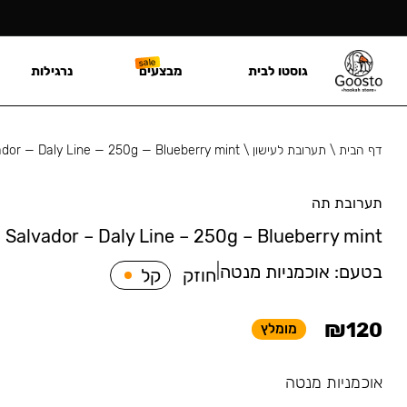
גוסטו לבית
מבצעים
נרגילות
דף הבית
\
תערובת לעישון
\
ador — Daly Line — 250g — Blueberry mint
תערובת תה
Salvador – Daly Line – 250g – Blueberry mint
בטעם:
אוכמניות מנטה
|
חוזק
קל
₪
120
מומלץ
אוכמניות מנטה