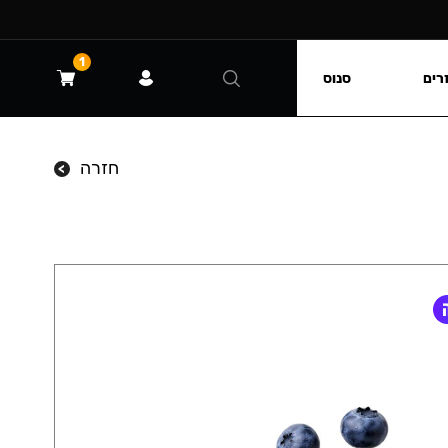
1
רים
סנוס
חזרה