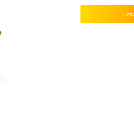
יות
+