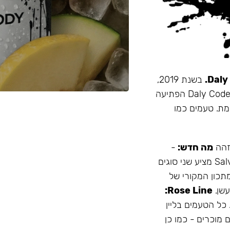
בשנת 2019,
זו הייתה תערובת התה הראשונה שהובאה מרוסיה לישראל. Daly Code הפתיעה
מת. טעמים כמו
 זהה
מה חדש:
-
עמיד יותר לחום - אריזה נוחה - מיוצר בישראל המותג Salvador מציע שני סוגים
תכון המקורי של
Rose Line:
 כל הטעמים בליין
 מוכרים - כמו כן