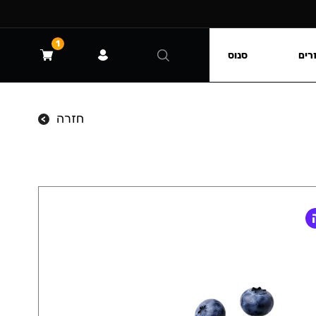
1
רים
סנוס
חזרה