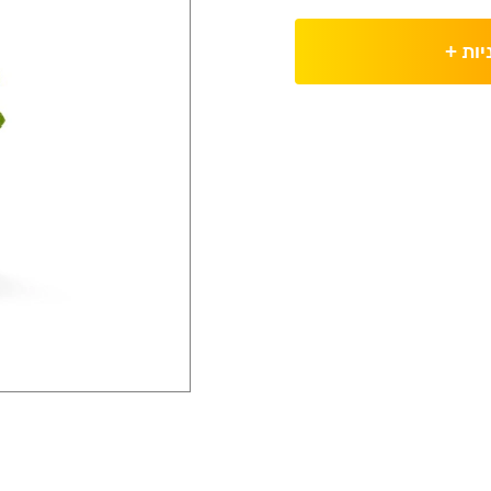
יות
+