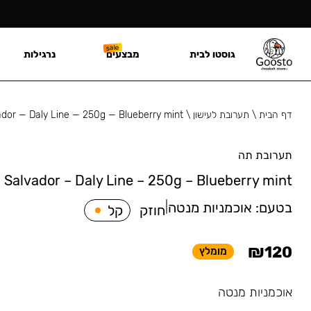
גוסטו לבית
מבצעים
נרגילות
דף הבית
\
תערובת לעישון
\
ador — Daly Line — 250g — Blueberry mint
תערובת תה
Salvador – Daly Line – 250g – Blueberry mint
בטעם:
אוכמניות מנטה
|
חוזק
קל
₪
120
מומלץ
אוכמניות מנטה