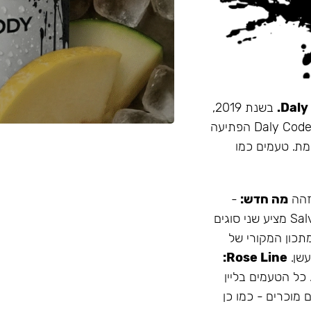
בשנת 2019,
זו הייתה תערובת התה הראשונה שהובאה מרוסיה לישראל. Daly Code הפתיעה
מת. טעמים כמו
 זהה
מה חדש:
-
עמיד יותר לחום - אריזה נוחה - מיוצר בישראל המותג Salvador מציע שני סוגים
תכון המקורי של
Rose Line:
 כל הטעמים בליין
 מוכרים - כמו כן