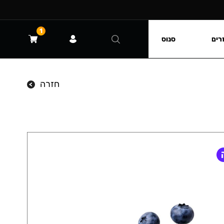
1
רים
סנוס
חזרה