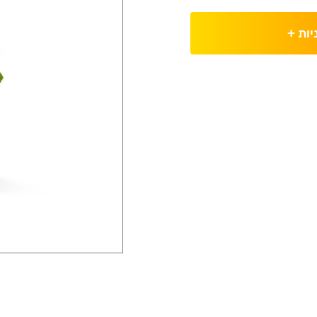
יות
+