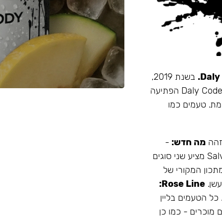
בשנת 2019,
זו הייתה תערובת התה הראשונה שהובאה מרוסיה לישראל. Daly Code הפתיעה
מת. טעמים כמו
 זהה
מה חדש:
-
עמיד יותר לחום - אריזה נוחה - מיוצר בישראל המותג Salvador מציע שני סוגים
תכון המקורי של
Rose Line:
 כל הטעמים בליין
 מוכרים - כמו כן