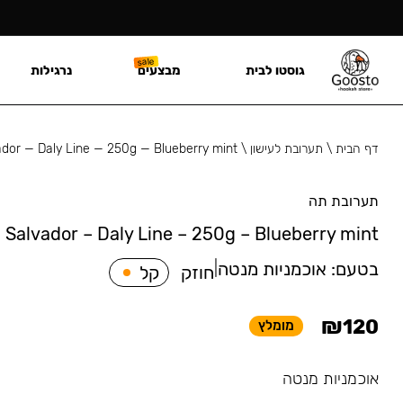
גוסטו לבית
מבצעים
נרגילות
דף הבית
\
תערובת לעישון
\
ador — Daly Line — 250g — Blueberry mint
תערובת תה
Salvador – Daly Line – 250g – Blueberry mint
בטעם:
אוכמניות מנטה
|
חוזק
קל
₪
120
מומלץ
אוכמניות מנטה