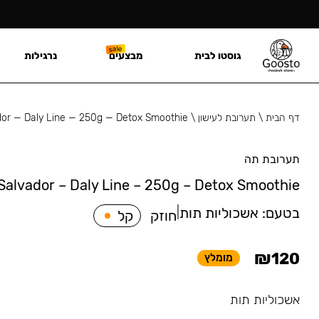
גוסטו לבית
מבצעים
נרגילות
דף הבית
\
תערובת לעישון
\
dor — Daly Line — 250g — Detox Smoothie
תערובת תה
Salvador – Daly Line – 250g – Detox Smoothie
בטעם:
אשכוליות תות
|
חוזק
קל
₪
120
מומלץ
אשכוליות תות