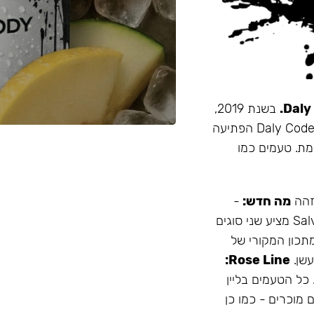
בשנת 2019,
זו הייתה תערובת התה הראשונה שהובאה מרוסיה לישראל. Daly Code הפתיעה
מת. טעמים כמו
 זהה
מה חדש:
-
עמיד יותר לחום - אריזה נוחה - מיוצר בישראל המותג Salvador מציע שני סוגים
תכון המקורי של
Rose Line:
 כל הטעמים בליין
 מוכרים - כמו כן