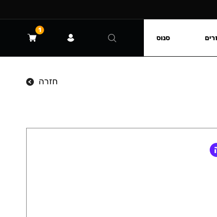
1
רים
סנוס
חזרה