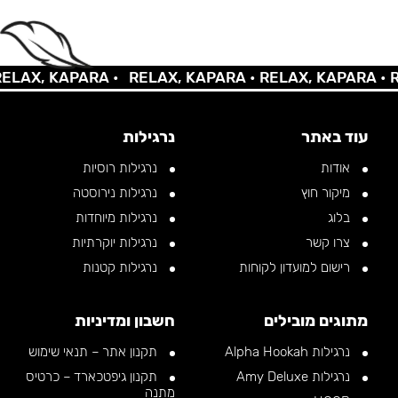
AX, KAPARA •
RELAX, KAPARA •
RELAX, KAPARA •
REL
עוד באתר
נרגילות
אודות
נרגילות רוסיות
מיקור חוץ
נרגילות נירוסטה
בלוג
נרגילות מיוחדות
צרו קשר
נרגילות יוקרתיות
רישום למועדון לקוחות
נרגילות קטנות
מתוגים מובילים
חשבון ומדיניות
נרגילות Alpha Hookah
תקנון אתר – תנאי שימוש
נרגילות Amy Deluxe
תקנון גיפטכארד – כרטיס
מתנה