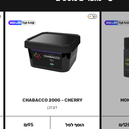
קל
CHABACCO 200G – CHERRY
MON
דובדבן
12
₪
הוסף לסל
95
₪