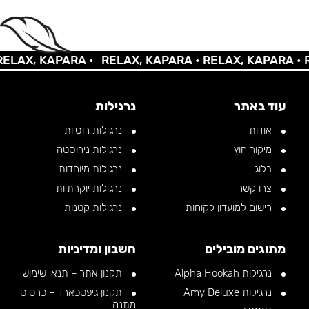
AX, KAPARA •
RELAX, KAPARA •
RELAX, KAPARA •
REL
עוד באתר
נרגילות
אודות
נרגילות רוסיות
מיקור חוץ
נרגילות נירוסטה
בלוג
נרגילות מיוחדות
צרו קשר
נרגילות יוקרתיות
רישום למועדון לקוחות
נרגילות קטנות
מתוגים מובילים
חשבון ומדיניות
נרגילות Alpha Hookah
תקנון אתר – תנאי שימוש
נרגילות Amy Deluxe
תקנון גיפטכארד – כרטיס
מתנה