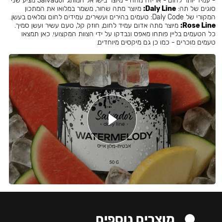
- עמיד יותר לחום - אריזה נוחה - מיוצר בישראל המותג Salvador מציע שני
סוגים של תה:
Daly Line:
מיוצר מתה שחור, משמר במלואו את המתכון
המקורי של Daly Code: טעמים בהירים ועשירים, עמידים לחום ומלאים בעשן.
Rose Line:
מיוצר מתה אדום עמיד לחום, חוזק קל, טעם עשיר ועשן סמיך.
כל הטעמים בליין פותחו מאפס ונבדקו על ידי הצוות המקצועי. כאן תמצאו
טעמים מוכרים - כמו כן גם מיקסים מיוחדים.
מוצרים נוספים