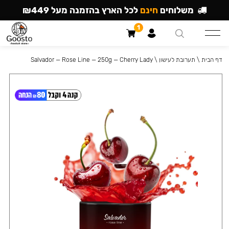
משלוחים
חינם
לכל הארץ בהזמנה מעל ₪449
1
דף הבית
\
תערובת לעישון
\
Salvador — Rose Line — 250g — Cherry Lady