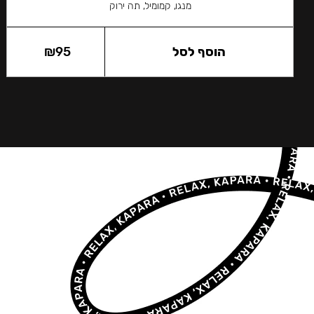
מנגו, קמומיל, תה ירוק
הוסף לסל
95
₪