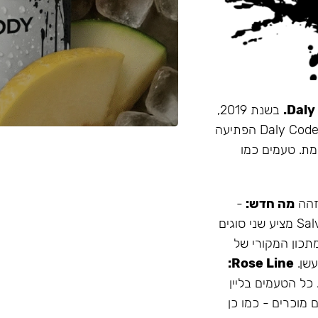
בשנת 2019,
זו הייתה תערובת התה הראשונה שהובאה מרוסיה לישראל. Daly Code הפתיעה
מת. טעמים כמו
 זהה
מה חדש:
-
עמיד יותר לחום - אריזה נוחה - מיוצר בישראל המותג Salvador מציע שני סוגים
תכון המקורי של
Rose Line:
 כל הטעמים בליין
 מוכרים - כמו כן