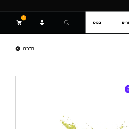
1
רים
סנוס
חזרה