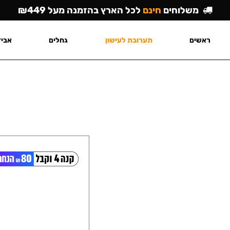
משלוחים
חינם
לכל הארץ בהזמנה מעל ₪449
ראשים
תערובת לעישון
גחלים
אביז