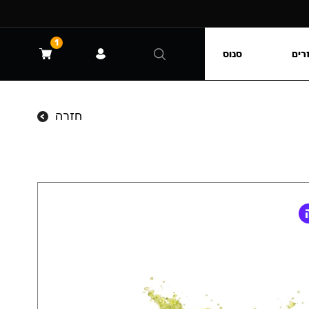
1
רים
סנוס
חזרה