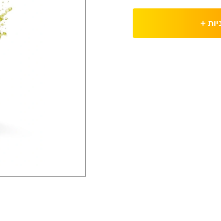
יות
+