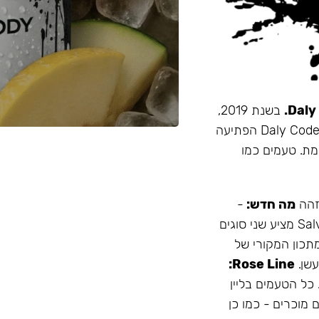
בשנת 2019,
זו הייתה תערובת התה הראשונה שהובאה מרוסיה לישראל. Daly Code הפתיעה
מת. טעמים כמו
 זהה
מה חדש:
-
עמיד יותר לחום - אריזה נוחה - מיוצר בישראל המותג Salvador מציע שני סוגים
תכון המקורי של
Rose Line:
 כל הטעמים בליין
 מוכרים - כמו כן