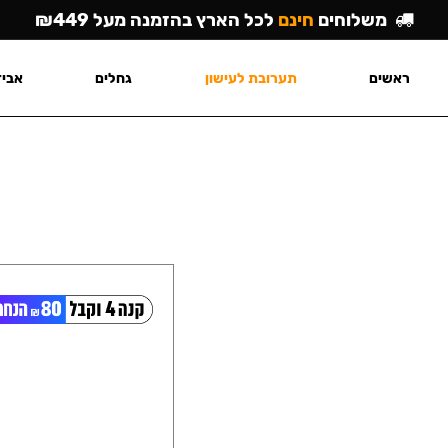
משלוחים
חינם
לכל הארץ בהזמנה מעל ₪449
ראשים
תערובת לעישון
גחלים
אביז