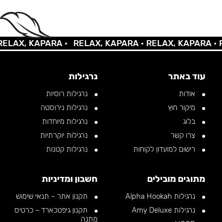
AX, KAPARA •
RELAX, KAPARA •
RELAX, KAPARA •
REL
עוד באתר
נרגילות
אודות
נרגילות רוסיות
מיקור חוץ
נרגילות נירוסטה
בלוג
נרגילות מיוחדות
צרו קשר
נרגילות יוקרתיות
רישום למועדון לקוחות
נרגילות קטנות
מתוגים מובילים
חשבון ומדיניות
נרגילות Alpha Hookah
תקנון אתר – תנאי שימוש
נרגילות Amy Deluxe
תקנון גיפטכארד – כרטיס
מתנה