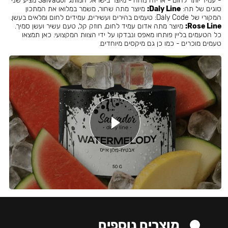
- עמיד יותר לחום - אריזה נוחה - מיוצר בישראל המותג Salvador מציע שני
סוגים של תה:
Daly Line:
מיוצר מתה שחור, משמר במלואו את המתכון
המקורי של Daly Code: טעמים בהירים ועשירים, עמידים לחום ומלאים בעשן.
Rose Line:
מיוצר מתה אדום עמיד לחום, חוזק קל, טעם עשיר ועשן סמיך.
כל הטעמים בליין פותחו מאפס ונבדקו על ידי הצוות המקצועי. כאן תמצאו
טעמים מוכרים - כמו כן גם מיקסים מיוחדים.
מוצרים נוספים