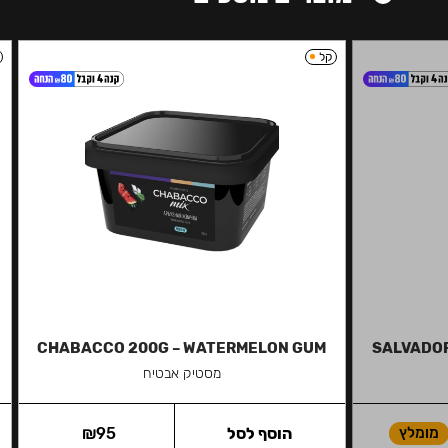
קל
CHABACCO 200G – WATERMELON GUM
SALVADOR 
מסטיק אבטיח
מומלץ
הוסף לסל
95
₪