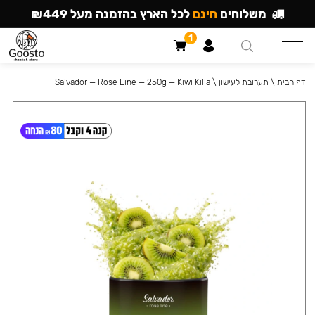
משלוחים
חינם
לכל הארץ בהזמנה מעל ₪449
1
דף הבית
\
תערובת לעישון
\
Salvador — Rose Line — 250g — Kiwi Killa