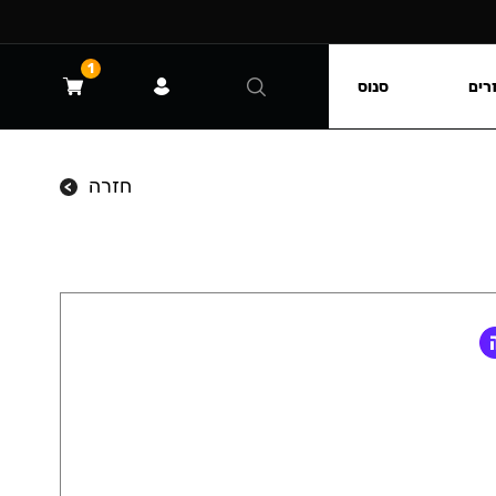
1
רים
סנוס
חזרה