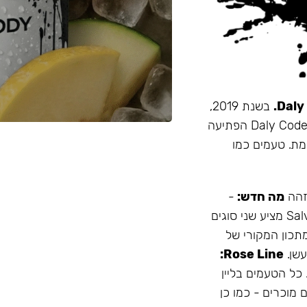
בשנת 2019,
זו הייתה תערובת התה הראשונה שהובאה מרוסיה לישראל. Daly Code הפתיעה
מת. טעמים כמו
 זהה
מה חדש:
-
עמיד יותר לחום - אריזה נוחה - מיוצר בישראל המותג Salvador מציע שני סוגים
תכון המקורי של
Rose Line:
 כל הטעמים בליין
 מוכרים - כמו כן