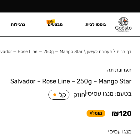
גוסטו לבית
מבצעים
נרגילות
דף הבית
\
תערובת לעישון
\
lvador — Rose Line — 250g — Mango Star
תערובת תה
Salvador – Rose Line – 250g – Mango Star
בטעם:
מנגו עסיסי
|
חוזק
קל
₪
120
מומלץ
מנגו עסיסי