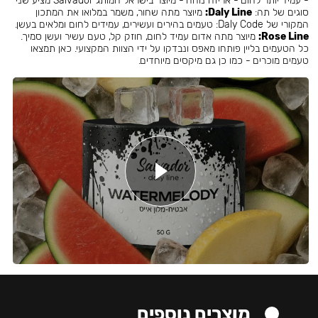
- עמיד יותר לחום - אריזה נוחה - מיוצר בישראל המותג Salvador מציע שני
סוגים של תה:
Daly Line:
מיוצר מתה שחור, משמר במלואו את המתכון
המקורי של Daly Code: טעמים בהירים ועשירים, עמידים לחום ומלאים בעשן.
Rose Line:
מיוצר מתה אדום עמיד לחום, חוזק קל, טעם עשיר ועשן סמיך.
כל הטעמים בליין פותחו מאפס ונבדקו על ידי הצוות המקצועי. כאן תמצאו
טעמים מוכרים - כמו כן גם מיקסים מיוחדים.
מוצרים נוספים