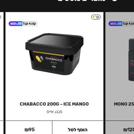
קל
CHABACCO 200G – ICE MANGO
MONO 25
מנגו, אייס
12
₪
הוסף לסל
95
₪