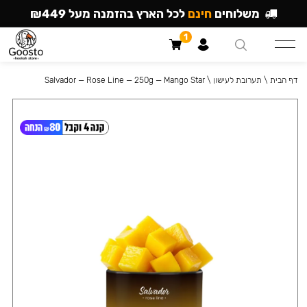
משלוחים
חינם
לכל הארץ בהזמנה מעל ₪449
1
דף הבית
\
תערובת לעישון
\
Salvador — Rose Line — 250g — Mango Star