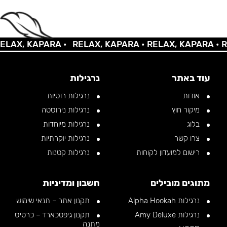
AX, KAPARA •
RELAX, KAPARA •
RELAX, KAPARA •
REL
עוד באתר
נרגילות
אודות
נרגילות רוסיות
מיקור חוץ
נרגילות נירוסטה
בלוג
נרגילות מיוחדות
צרו קשר
נרגילות יוקרתיות
רישום למועדון לקוחות
נרגילות קטנות
מתוגים מובילים
חשבון ומדיניות
נרגילות Alpha Hookah
תקנון אתר – תנאי שימוש
נרגילות Amy Deluxe
תקנון גיפטכארד – כרטיס
מתנה