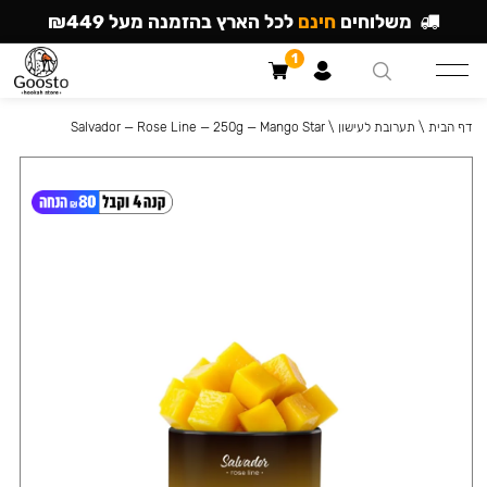
משלוחים
חינם
לכל הארץ בהזמנה מעל ₪449
1
דף הבית
\
תערובת לעישון
\
Salvador — Rose Line — 250g — Mango Star