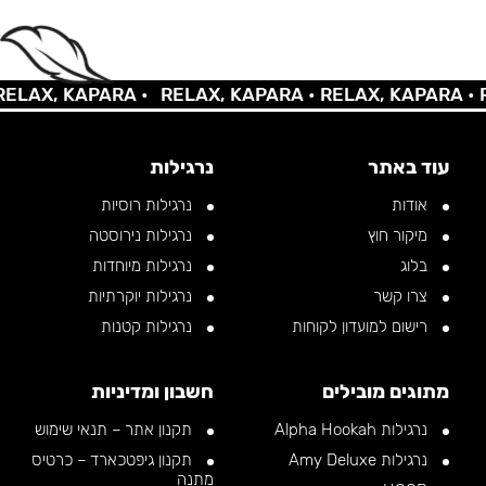
AX, KAPARA •
RELAX, KAPARA •
RELAX, KAPARA •
REL
עוד באתר
נרגילות
אודות
נרגילות רוסיות
מיקור חוץ
נרגילות נירוסטה
בלוג
נרגילות מיוחדות
צרו קשר
נרגילות יוקרתיות
רישום למועדון לקוחות
נרגילות קטנות
מתוגים מובילים
חשבון ומדיניות
נרגילות Alpha Hookah
תקנון אתר – תנאי שימוש
נרגילות Amy Deluxe
תקנון גיפטכארד – כרטיס
מתנה