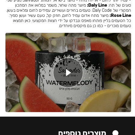
- עמיד יותר לחום - אריזה נוחה - מיוצר בישראל המותג Salvador מציע שני
סוגים של תה:
Daly Line:
מיוצר מתה שחור, משמר במלואו את המתכון
המקורי של Daly Code: טעמים בהירים ועשירים, עמידים לחום ומלאים בעשן.
Rose Line:
מיוצר מתה אדום עמיד לחום, חוזק קל, טעם עשיר ועשן סמיך.
כל הטעמים בליין פותחו מאפס ונבדקו על ידי הצוות המקצועי. כאן תמצאו
טעמים מוכרים - כמו כן גם מיקסים מיוחדים.
מוצרים נוספים