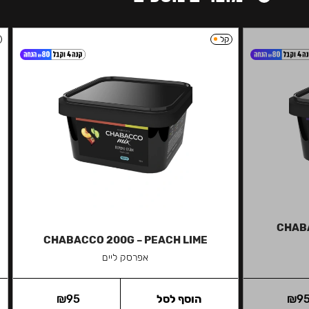
קל
CHAB
CHABACCO 200G – PEACH LIME
אפרסק ליים
9
₪
הוסף לסל
95
₪