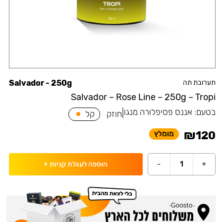
תערובת תה
Salvador - 250g
Salvador – Rose Line – 250g – Tropi
בטעם:
אננס פסיפלורה מנגו
|
חוזק
קל
₪
120
מומלץ
-
1
+
הוספה לעגלת קניות
+