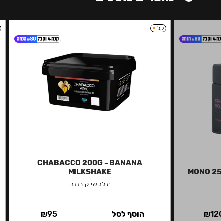
קל
CHABACCO 200G – BANANA
MILKSHAKE
MONO 25
מילקשייק בננה
12
₪
הוסף לסל
95
₪