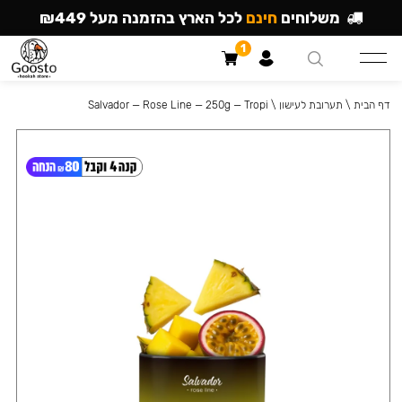
משלוחים
חינם
לכל הארץ בהזמנה מעל ₪449
1
דף הבית
\
תערובת לעישון
\
Salvador — Rose Line — 250g — Tropi