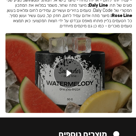
- עמיד יותר לחום - אריזה נוחה - מיוצר בישראל המותג Salvador מציע שני
סוגים של תה:
Daly Line:
מיוצר מתה שחור, משמר במלואו את המתכון
המקורי של Daly Code: טעמים בהירים ועשירים, עמידים לחום ומלאים בעשן.
Rose Line:
מיוצר מתה אדום עמיד לחום, חוזק קל, טעם עשיר ועשן סמיך.
כל הטעמים בליין פותחו מאפס ונבדקו על ידי הצוות המקצועי. כאן תמצאו
טעמים מוכרים - כמו כן גם מיקסים מיוחדים.
מוצרים נוספים