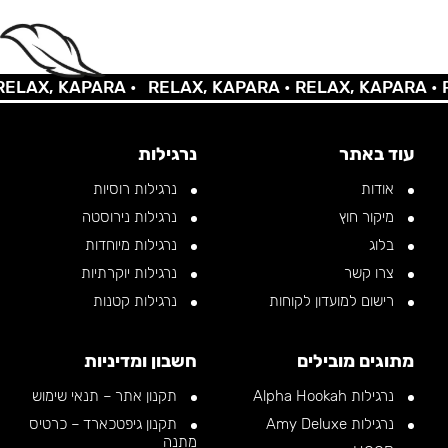
AX, KAPARA •
RELAX, KAPARA •
RELAX, KAPARA •
REL
עוד באתר
נרגילות
אודות
נרגילות רוסיות
מיקור חוץ
נרגילות נירוסטה
בלוג
נרגילות מיוחדות
צרו קשר
נרגילות יוקרתיות
רישום למועדון לקוחות
נרגילות קטנות
מתוגים מובילים
חשבון ומדיניות
נרגילות Alpha Hookah
תקנון אתר – תנאי שימוש
נרגילות Amy Deluxe
תקנון גיפטכארד – כרטיס
מתנה