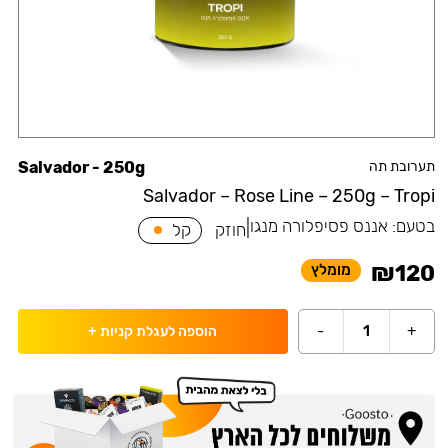
תערובת תה
Salvador - 250g
Salvador – Rose Line – 250g – Tropi
בטעם:
אננס פסיפלורה מנגו
|
חוזק
קל
₪
120
מומלץ
-
1
+
הוספה לעגלת קניות
+