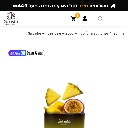
משלוחים
חינם
לכל הארץ בהזמנה מעל ₪449
1
דף הבית
\
תערובת לעישון
\
Salvador — Rose Line — 250g — Tropi