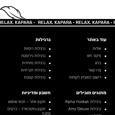
AX, KAPARA •
RELAX, KAPARA •
RELAX, KAPARA •
REL
עוד באתר
נרגילות
אודות
נרגילות רוסיות
מיקור חוץ
נרגילות נירוסטה
בלוג
נרגילות מיוחדות
צרו קשר
נרגילות יוקרתיות
רישום למועדון לקוחות
נרגילות קטנות
מתוגים מובילים
חשבון ומדיניות
נרגילות Alpha Hookah
תקנון אתר – תנאי שימוש
נרגילות Amy Deluxe
תקנון גיפטכארד – כרטיס
מתנה