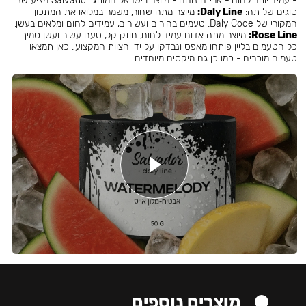
- עמיד יותר לחום - אריזה נוחה - מיוצר בישראל המותג Salvador מציע שני
סוגים של תה:
Daly Line:
מיוצר מתה שחור, משמר במלואו את המתכון
המקורי של Daly Code: טעמים בהירים ועשירים, עמידים לחום ומלאים בעשן.
Rose Line:
מיוצר מתה אדום עמיד לחום, חוזק קל, טעם עשיר ועשן סמיך.
כל הטעמים בליין פותחו מאפס ונבדקו על ידי הצוות המקצועי. כאן תמצאו
טעמים מוכרים - כמו כן גם מיקסים מיוחדים.
מוצרים נוספים