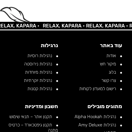
AX, KAPARA •
RELAX, KAPARA •
RELAX, KAPARA •
REL
עוד באתר
נרגילות
אודות
נרגילות רוסיות
מיקור חוץ
נרגילות נירוסטה
בלוג
נרגילות מיוחדות
צרו קשר
נרגילות יוקרתיות
רישום למועדון לקוחות
נרגילות קטנות
מתוגים מובילים
חשבון ומדיניות
נרגילות Alpha Hookah
תקנון אתר – תנאי שימוש
נרגילות Amy Deluxe
תקנון גיפטכארד – כרטיס
מתנה