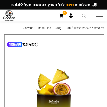
משלוחים
חינם
לכל הארץ בהזמנה מעל ₪449
1
דף הבית
\
תערובת לעישון
\
Salvador — Rose Line — 250g — Tropi