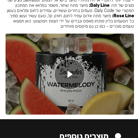
- עמיד יותר לחום - אריזה נוחה - מיוצר בישראל המותג Salvador מציע שני
סוגים של תה:
Daly Line:
מיוצר מתה שחור, משמר במלואו את המתכון
המקורי של Daly Code: טעמים בהירים ועשירים, עמידים לחום ומלאים בעשן.
Rose Line:
מיוצר מתה אדום עמיד לחום, חוזק קל, טעם עשיר ועשן סמיך.
כל הטעמים בליין פותחו מאפס ונבדקו על ידי הצוות המקצועי. כאן תמצאו
טעמים מוכרים - כמו כן גם מיקסים מיוחדים.
מוצרים נוספים