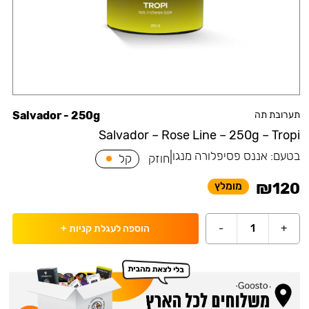
תערובת תה
Salvador - 250g
Salvador – Rose Line – 250g – Tropi
בטעם:
אננס פסיפלורה מנגו
|
חוזק
קל
₪
120
מומלץ
-
1
+
הוספה לעגלת קניות
+