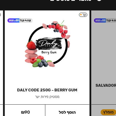
קל
SALVADOR 
DALY CODE 250G – BERRY GUM
מסטיק פירות יער
מומלץ
הוסף לסל
90
₪