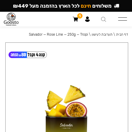
משלוחים
חינם
לכל הארץ בהזמנה מעל ₪449
1
דף הבית
\
תערובת לעישון
\
Salvador — Rose Line — 250g — Tropi