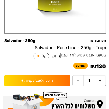
תערובת תה
Salvador - 250g
Salvador – Rose Line – 250g – Tropi
בטעם:
אננס פסיפלורה מנגו
|
חוזק
קל
₪
120
מומלץ
-
1
+
הוספה לעגלת קניות
+