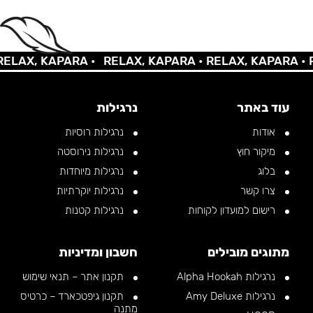
AX, KAPARA •
RELAX, KAPARA •
RELAX, KAPARA •
REL
עוד באתר
נרגילות
אודות
נרגילות רוסיות
מיקור חוץ
נרגילות נירוסטה
בלוג
נרגילות מיוחדות
צרו קשר
נרגילות יוקרתיות
רישום למועדון לקוחות
נרגילות קטנות
מתוגים מובילים
חשבון ומדיניות
נרגילות Alpha Hookah
תקנון אתר – תנאי שימוש
נרגילות Amy Deluxe
תקנון גיפטכארד – כרטיס
מתנה