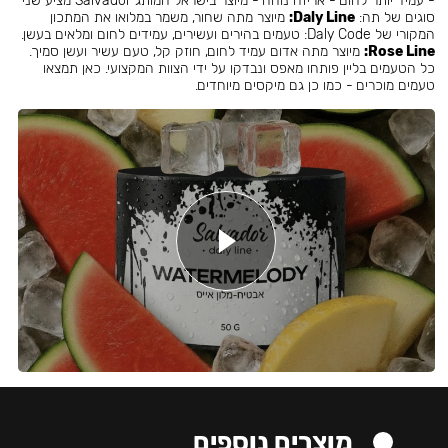
- עמיד יותר לחום - אריזה נוחה - מיוצר בישראל המותג Salvador מציע שני
סוגים של תה:
Daly Line:
מיוצר מתה שחור, משמר במלואו את המתכון
המקורי של Daly Code: טעמים בהירים ועשירים, עמידים לחום ומלאים בעשן.
Rose Line:
מיוצר מתה אדום עמיד לחום, חוזק קל, טעם עשיר ועשן סמיך.
כל הטעמים בליין פותחו מאפס ונבדקו על ידי הצוות המקצועי. כאן תמצאו
טעמים מוכרים - כמו כן גם מיקסים מיוחדים.
מוצרים נוספים