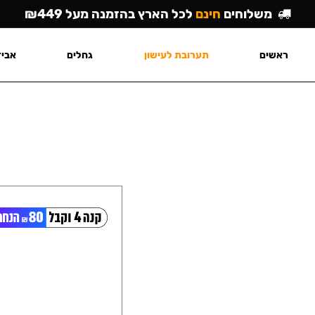
משלוחים
חינם
לכל הארץ בהזמנה מעל ₪449
ראשים
תערובת לעישון
גחלים
אביז