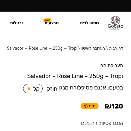
גוסטו לבית
מבצעים
נרגילות
דף הבית
\
תערובת לעישון
\
Salvador — Rose Line — 250g — Tropi
תערובת תה
Salvador – Rose Line – 250g – Tropi
בטעם:
אננס פסיפלורה מנגו
|
חוזק
קל
₪
120
מומלץ
אננס פסיפלורה מנגו