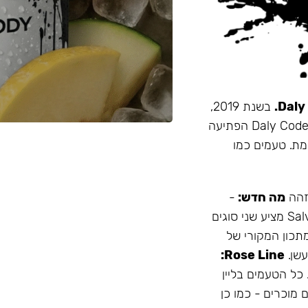
בשנת 2019,
זו הייתה תערובת התה הראשונה שהובאה מרוסיה לישראל. Daly Code הפתיעה
מת. טעמים כמו
 זהה
מה חדש:
-
עמיד יותר לחום - אריזה נוחה - מיוצר בישראל המותג Salvador מציע שני סוגים
תכון המקורי של
Rose Line:
 כל הטעמים בליין
 מוכרים - כמו כן