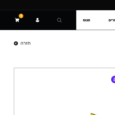
1
רים
סנוס
חזרה