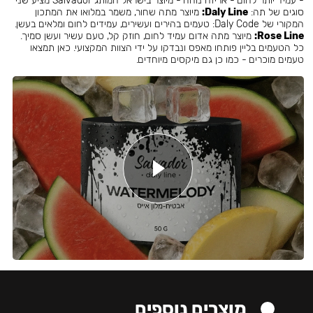
- עמיד יותר לחום - אריזה נוחה - מיוצר בישראל המותג Salvador מציע שני
סוגים של תה:
Daly Line:
מיוצר מתה שחור, משמר במלואו את המתכון
המקורי של Daly Code: טעמים בהירים ועשירים, עמידים לחום ומלאים בעשן.
Rose Line:
מיוצר מתה אדום עמיד לחום, חוזק קל, טעם עשיר ועשן סמיך.
כל הטעמים בליין פותחו מאפס ונבדקו על ידי הצוות המקצועי. כאן תמצאו
טעמים מוכרים - כמו כן גם מיקסים מיוחדים.
מוצרים נוספים