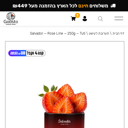
משלוחים
חינם
לכל הארץ בהזמנה מעל ₪449
1
דף הבית
\
תערובת לעישון
\
Salvador — Rose Line — 250g — Tuti