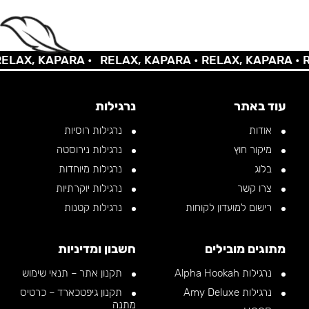
AX, KAPARA •
RELAX, KAPARA •
RELAX, KAPARA •
REL
עוד באתר
נרגילות
אודות
נרגילות רוסיות
מיקור חוץ
נרגילות נירוסטה
בלוג
נרגילות מיוחדות
צרו קשר
נרגילות יוקרתיות
רישום למועדון לקוחות
נרגילות קטנות
מתוגים מובילים
חשבון ומדיניות
נרגילות Alpha Hookah
תקנון אתר – תנאי שימוש
נרגילות Amy Deluxe
תקנון גיפטכארד – כרטיס
מתנה