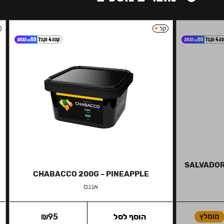
קל
SALVADOR 
CHABACCO 200G – PINEAPPLE
אננס
מומלץ
הוסף לסל
95
₪