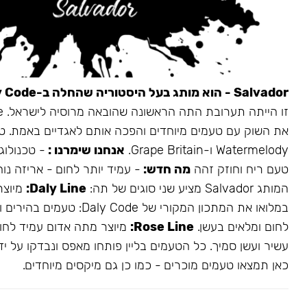
Salvador - הוא מותג בעל היסטוריה שהחלה ב-Daly Code.
את השוק עם טעמים מיוחדים והפכה אותם לאגדיים באמת. ט
Watermelody ו-Grape Britain.
אנחנו שימרנו :
- טכנולוגי
טעם ריח וחוזק זהה
מה חדש:
- עמיד יותר לחום - אריזה נו
המותג Salvador מציע שני סוגים של תה:
Daly Line:
מיוצר
במלואו את המתכון המקורי של aly Code
לחום ומלאים בעשן.
Rose Line:
מיוצר מתה אדום עמיד לחום
עשיר ועשן סמיך. כל הטעמים בליין פותחו מאפס ונבדקו על ידי
כאן תמצאו טעמים מוכרים - כמו כן גם מיקסים מיוחדים.