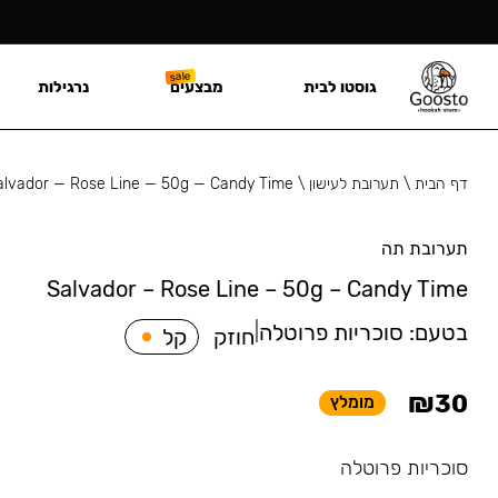
גוסטו לבית
מבצעים
נרגילות
דף הבית
\
תערובת לעישון
\
alvador — Rose Line — 50g — Candy Time
תערובת תה
Salvador – Rose Line – 50g – Candy Time
בטעם:
סוכריות פרוטלה
|
חוזק
קל
₪
30
מומלץ
סוכריות פרוטלה