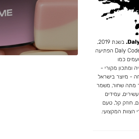
בשנת 2019,
זו הייתה תערובת התה הראשונה שהובאה מרוסיה לישראל. Daly Code הפתיעה
עמים כמו
ה ומתכון מקורי -
חה - מיוצר בישראל
 מתה שחור, משמר
D: טעמים בהירים ועשירים, עמידים
, חוזק קל, טעם
 הצוות המקצועי.