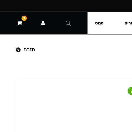
1
רים
סנוס
חזרה