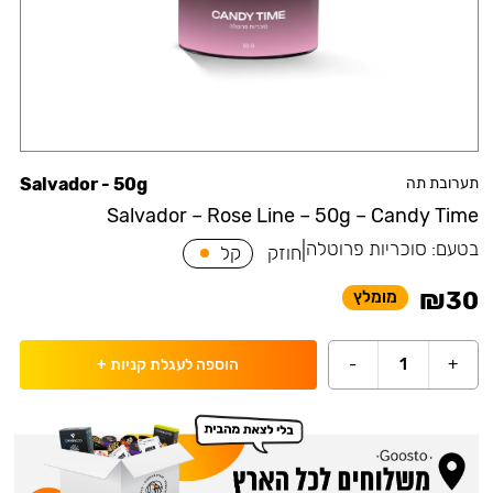
תערובת תה
Salvador - 50g
Salvador – Rose Line – 50g – Candy Time
בטעם:
סוכריות פרוטלה
|
חוזק
קל
₪
30
מומלץ
-
1
+
הוספה לעגלת קניות
+