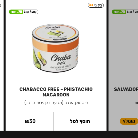
בינוני
CHABACCO FREE – PHISTACHIO
SALVADOR 
MACAROON
ר
פיסטוק, אננס (מגיעה בקופסת קרטון)
מומלץ
הוסף לסל
30
₪