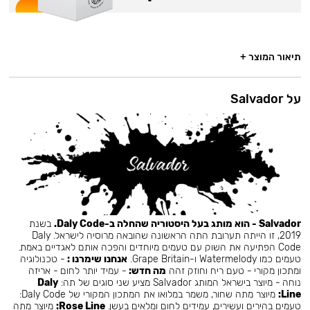
תיאור המוצר +
על Salvador
Salvador - הוא מותג בעל היסטוריה שהחלה ב-Daly Code.
בשנת
2019, זו הייתה תערובת התה הראשונה שהובאה מרוסיה לישראל. Daly
Code הפתיעה את השוק עם טעמים מיוחדים והפכה אותם לאגדיים באמת.
טעמים כמו Watermelody ו-Grape Britain.
אנחנו שימרנו :
- טכנולוגיה
ומתכון מקורי - טעם ריח וחוזק זהה
מה חדש:
- עמיד יותר לחום - אריזה
נוחה - מיוצר בישראל המותג Salvador מציע שני סוגים של תה:
Daly
Line:
מיוצר מתה שחור, משמר במלואו את המתכון המקורי של Daly Code:
טעמים בהירים ועשירים, עמידים לחום ומלאים בעשן.
Rose Line:
מיוצר מתה