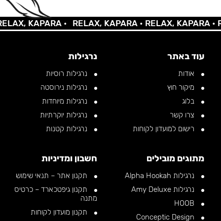
AX, KAPARA •
RELAX, KAPARA •
RELAX, KAPARA •
REL
עוד באתר
נרגילות
אודות
נרגילות רוסיות
מיקור חוץ
נרגילות נירוסטה
בלוג
נרגילות מיוחדות
צרו קשר
נרגילות יוקרתיות
רישום למועדון לקוחות
נרגילות קטנות
מתוגים מובילים
חשבון ומדיניות
נרגילות Alpha Hookah
תקנון אתר – תנאי שימוש
נרגילות Amy Deluxe
תקנון גיפטכארד – כרטיס
מתנה
HOOB
תקנון מועדון לקוחות
Conceptic Design