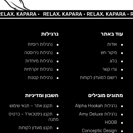
AX, KAPARA •
RELAX, KAPARA •
RELAX, KAPARA •
REL
עוד באתר
נרגילות
אודות
נרגילות רוסיות
מיקור חוץ
נרגילות נירוסטה
בלוג
נרגילות מיוחדות
צרו קשר
נרגילות יוקרתיות
רישום למועדון לקוחות
נרגילות קטנות
מתוגים מובילים
חשבון ומדיניות
נרגילות Alpha Hookah
תקנון אתר – תנאי שימוש
נרגילות Amy Deluxe
תקנון גיפטכארד – כרטיס
מתנה
HOOB
תקנון מועדון לקוחות
Conceptic Design