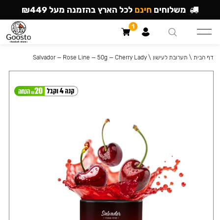
משלוחים
חינם
לכל הארץ בהזמנה מעל ₪449
1
דף הבית
\
תערובת לעישון
\
Salvador — Rose Line — 50g — Cherry Lady