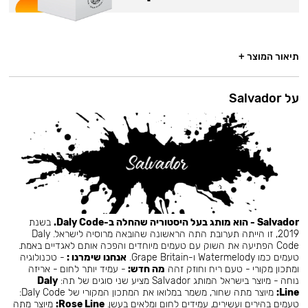
תיאור המוצר +
על Salvador
Salvador - הוא מותג בעל היסטוריה שהחלה ב-Daly Code.
בשנת
2019, זו הייתה תערובת התה הראשונה שהובאה מרוסיה לישראל. Daly
Code הפתיעה את השוק עם טעמים מיוחדים והפכה אותם לאגדיים באמת.
טעמים כמו Watermelody ו-Grape Britain.
אנחנו שימרנו :
- טכנולוגיה
ומתכון מקורי - טעם ריח וחוזק זהה
מה חדש:
- עמיד יותר לחום - אריזה
נוחה - מיוצר בישראל המותג Salvador מציע שני סוגים של תה:
Daly
Line:
מיוצר מתה שחור, משמר במלואו את המתכון המקורי של Daly Code:
טעמים בהירים ועשירים, עמידים לחום ומלאים בעשן.
Rose Line:
מיוצר מתה