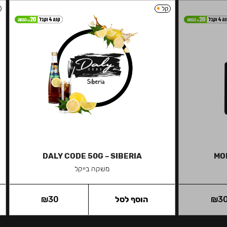
קל
DALY CODE 50G – SIBERIA
MON
משקה בייקל
3
₪
הוסף לסל
30
₪