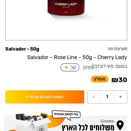
תערובת תה
Salvador - 50g
Salvador – Rose Line – 50g – Cherry Lady
בטעם:
מיץ דובדבן
|
חוזק
קל
₪
30
מומלץ
-
1
+
הוספה לעגלת קניות
+