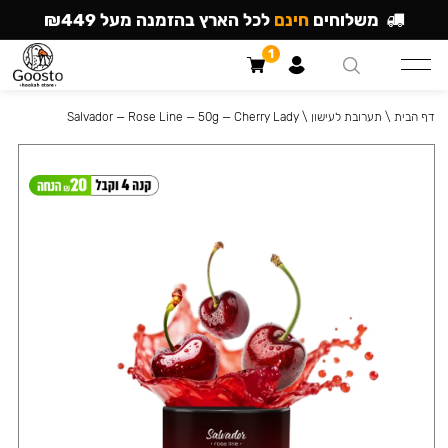
משלוחים
חינם
לכל הארץ בהזמנה מעל ₪449
1
דף הבית
\
תערובת לעישון
\
Salvador — Rose Line — 50g — Cherry Lady