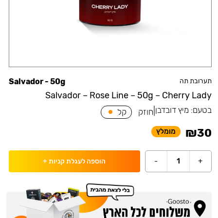
תערובת תה
Salvador - 50g
Salvador – Rose Line – 50g – Cherry Lady
בטעם:
מיץ דובדבן
|
חוזק
קל
₪
30
מומלץ
-
1
+
הוספה לעגלת קניות
+