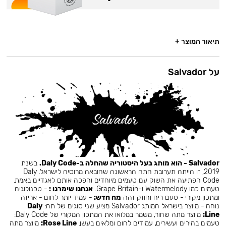
תיאור המוצר +
על Salvador
Salvador - הוא מותג בעל היסטוריה שהחלה ב-Daly Code.
בשנת
2019, זו הייתה תערובת התה הראשונה שהובאה מרוסיה לישראל. Daly
Code הפתיעה את השוק עם טעמים מיוחדים והפכה אותם לאגדיים באמת.
טעמים כמו Watermelody ו-Grape Britain.
אנחנו שימרנו :
- טכנולוגיה
ומתכון מקורי - טעם ריח וחוזק זהה
מה חדש:
- עמיד יותר לחום - אריזה
נוחה - מיוצר בישראל המותג Salvador מציע שני סוגים של תה:
Daly
Line:
מיוצר מתה שחור, משמר במלואו את המתכון המקורי של Daly Code:
טעמים בהירים ועשירים, עמידים לחום ומלאים בעשן.
Rose Line:
מיוצר מתה