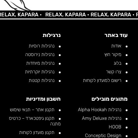
AX, KAPARA •
RELAX, KAPARA •
RELAX, KAPARA •
REL
עוד באתר
נרגילות
אודות
נרגילות רוסיות
מיקור חוץ
נרגילות נירוסטה
בלוג
נרגילות מיוחדות
צרו קשר
נרגילות יוקרתיות
רישום למועדון לקוחות
נרגילות קטנות
מתוגים מובילים
חשבון ומדיניות
נרגילות Alpha Hookah
תקנון אתר – תנאי שימוש
נרגילות Amy Deluxe
תקנון גיפטכארד – כרטיס
מתנה
HOOB
תקנון מועדון לקוחות
Conceptic Design