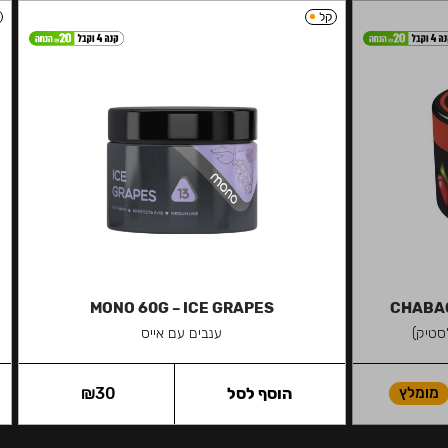
קל
MONO 60G – ICE GRAPES
CHABAC
סטיק)
ענבים עם אייס
מומלץ
הוסף לסל
30
₪